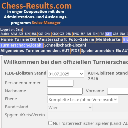
Logged on: Gast
Arabic
ARM
AZE
BIH
BUL
CAT
CHN
CRO
CZE
DEN
ENG
ESP
FAI
FIN
FRA
GER
GRE
INA
I
Home
TurnierDB
Meisterschaft
Foto-Galerie
Meldekartei
El
Turnierschach-Elozahl
Schnellschach-Elozahl
Allgemeines
Turnier anmelden: AUT
FIDE
Spieler anmelden
Elo AU
Willkommen bei den offiziellen Turnierscha
FIDE-Elolisten Stand
AUT-Elolisten Stand
7.518
Personennummer
Nachname
Vorname
Ebene
Bundesland
Spgem./Kreis/Verein
Nur "österreichische" Spieler (Land=A