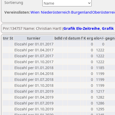
Sortierung
Vereinslisten:
Wien
Niederösterreich
Burgenland
Oberösterrei
Pnr:134757 Name: Christian Hartl (
Grafik Elo-Zeitreihe
,
Grafik 
tnr
St
turnier
bdld
rd
datum
f
K
erg
elo+/-
gegn
Elozahl per 01.01.2017
0
0
Elozahl per 01.04.2017
0
1222
Elozahl per 01.07.2017
0
1222
Elozahl per 01.10.2017
0
1222
Elozahl per 01.01.2018
0
1185
Elozahl per 01.04.2018
0
1199
Elozahl per 01.07.2018
0
1199
Elozahl per 01.10.2018
0
1199
Elozahl per 01.01.2019
0
1217
Elozahl per 01.04.2019
0
1282
Elozahl per 01.07.2019
0
1286
Elozahl per 01.10.2019
0
1295
Elozahl per 01.01.2020
0
1245