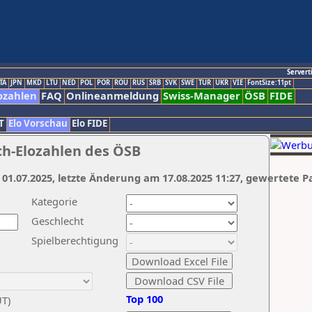
Servert
TA
JPN
MKD
LTU
NED
POL
POR
ROU
RUS
SRB
SVK
SWE
TUR
UKR
VIE
FontSize:11pt
ozahlen
FAQ
Onlineanmeldung
Swiss-Manager
ÖSB
FIDE
T
Elo Vorschau
Elo FIDE
ch-Elozahlen des ÖSB
 01.07.2025, letzte Änderung am 17.08.2025 11:27, gewertete P
Kategorie
Geschlecht
Spielberechtigung
Top 100
UT)