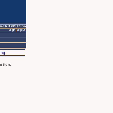
ime 07.08.2026 05:37:46
Login
Logout
artien: