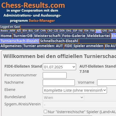
Logged on: Gast
Arabic
ARM
AZE
BIH
BUL
CAT
CHN
CRO
CZE
DEN
ENG
ESP
FAI
FIN
FRA
GER
GRE
INA
I
Home
TurnierDB
Meisterschaft
Foto-Galerie
Meldekartei
El
Turnierschach-Elozahl
Schnellschach-Elozahl
Allgemeines
Turnier anmelden: AUT
FIDE
Spieler anmelden
Elo AU
Willkommen bei den offiziellen Turnierscha
FIDE-Elolisten Stand
AUT-Elolisten Stand
7.518
Personennummer
Nachname
Vorname
Ebene
Bundesland
Spgem./Kreis/Verein
Nur "österreichische" Spieler (Land=A