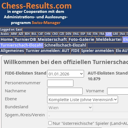
Logged on: Gast
Arabic
ARM
AZE
BIH
BUL
CAT
CHN
CRO
CZE
DEN
ENG
ESP
FAI
FIN
FRA
GER
GRE
INA
I
Home
TurnierDB
Meisterschaft
Foto-Galerie
Meldekartei
El
Turnierschach-Elozahl
Schnellschach-Elozahl
Allgemeines
Turnier anmelden: AUT
FIDE
Spieler anmelden
Elo AU
Willkommen bei den offiziellen Turnierscha
FIDE-Elolisten Stand
AUT-Elolisten Stand
10.879
Personennummer
Nachname
Vorname
Ebene
Bundesland
Spgem./Kreis/Verein
Nur "österreichische" Spieler (Land=A