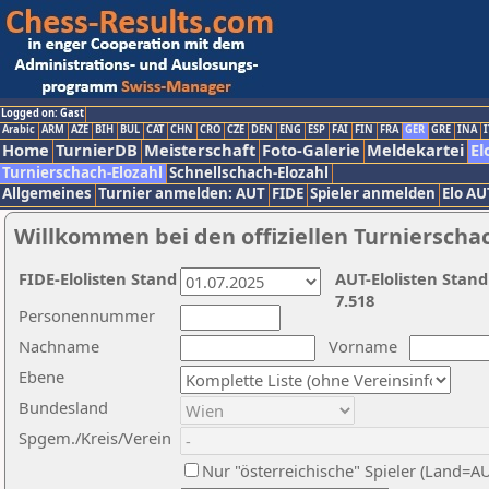
Logged on: Gast
Arabic
ARM
AZE
BIH
BUL
CAT
CHN
CRO
CZE
DEN
ENG
ESP
FAI
FIN
FRA
GER
GRE
INA
I
Home
TurnierDB
Meisterschaft
Foto-Galerie
Meldekartei
El
Turnierschach-Elozahl
Schnellschach-Elozahl
Allgemeines
Turnier anmelden: AUT
FIDE
Spieler anmelden
Elo AU
Willkommen bei den offiziellen Turnierscha
FIDE-Elolisten Stand
AUT-Elolisten Stand
7.518
Personennummer
Nachname
Vorname
Ebene
Bundesland
Spgem./Kreis/Verein
Nur "österreichische" Spieler (Land=A