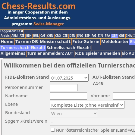
Logged on: Gast
Arabic
ARM
AZE
BIH
BUL
CAT
CHN
CRO
CZE
DEN
ENG
ESP
FAI
FIN
FRA
GER
GRE
INA
I
Home
TurnierDB
Meisterschaft
Foto-Galerie
Meldekartei
El
Turnierschach-Elozahl
Schnellschach-Elozahl
Allgemeines
Turnier anmelden: AUT
FIDE
Spieler anmelden
Elo AU
Willkommen bei den offiziellen Turnierscha
FIDE-Elolisten Stand
AUT-Elolisten Stand
7.518
Personennummer
Nachname
Vorname
Ebene
Bundesland
Spgem./Kreis/Verein
Nur "österreichische" Spieler (Land=A