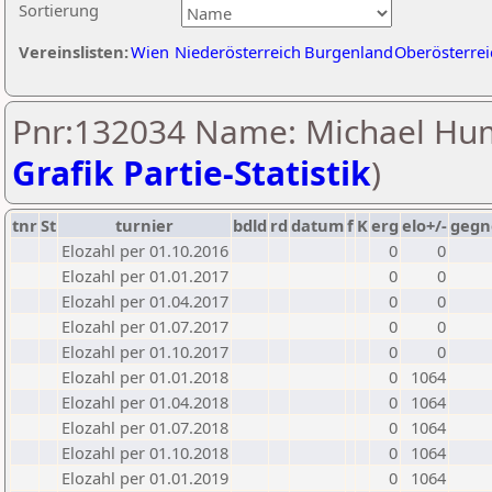
Sortierung
Vereinslisten:
Wien
Niederösterreich
Burgenland
Oberösterrei
Pnr:132034 Name: Michael Hum
Grafik Partie-Statistik
)
tnr
St
turnier
bdld
rd
datum
f
K
erg
elo+/-
gegn
Elozahl per 01.10.2016
0
0
Elozahl per 01.01.2017
0
0
Elozahl per 01.04.2017
0
0
Elozahl per 01.07.2017
0
0
Elozahl per 01.10.2017
0
0
Elozahl per 01.01.2018
0
1064
Elozahl per 01.04.2018
0
1064
Elozahl per 01.07.2018
0
1064
Elozahl per 01.10.2018
0
1064
Elozahl per 01.01.2019
0
1064