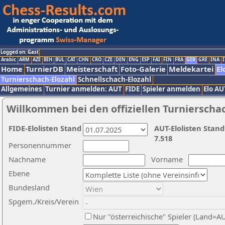
Logged on: Gast
Arabic
ARM
AZE
BIH
BUL
CAT
CHN
CRO
CZE
DEN
ENG
ESP
FAI
FIN
FRA
GER
GRE
INA
I
Home
TurnierDB
Meisterschaft
Foto-Galerie
Meldekartei
El
Turnierschach-Elozahl
Schnellschach-Elozahl
Allgemeines
Turnier anmelden: AUT
FIDE
Spieler anmelden
Elo AU
Willkommen bei den offiziellen Turnierscha
FIDE-Elolisten Stand
AUT-Elolisten Stand
7.518
Personennummer
Nachname
Vorname
Ebene
Bundesland
Spgem./Kreis/Verein
Nur "österreichische" Spieler (Land=A