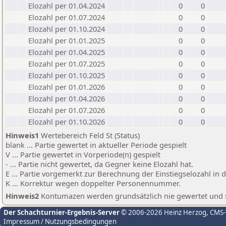
Elozahl per 01.04.2024
0
0
Elozahl per 01.07.2024
0
0
Elozahl per 01.10.2024
0
0
Elozahl per 01.01.2025
0
0
Elozahl per 01.04.2025
0
0
Elozahl per 01.07.2025
0
0
Elozahl per 01.10.2025
0
0
Elozahl per 01.01.2026
0
0
Elozahl per 01.04.2026
0
0
Elozahl per 01.07.2026
0
0
Elozahl per 01.10.2026
0
0
Hinweis1
Wertebereich Feld St (Status)
blank ... Partie gewertet in aktueller Periode gespielt
V ... Partie gewertet in Vorperiode(n) gespielt
- ... Partie nicht gewertet, da Gegner keine Elozahl hat.
E ... Partie vorgemerkt zur Berechnung der Einstiegselozahl in
K ... Korrektur wegen doppelter Personennummer.
Hinweis2
Kontumazen werden grundsätzlich nie gewertet und sin
Der Schachturnier-Ergebnis-Server
© 2006-2026 Heinz Herzog
, CMS
Impressum / Nutzungsbedingungen