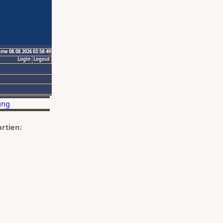
ime 08.08.2026 03:58:49
Login
Logout
artien: