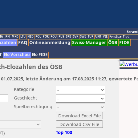
Servert
TA
JPN
MKD
LTU
NED
POL
POR
ROU
RUS
SRB
SVK
SWE
TUR
UKR
VIE
FontSize:11pt
ozahlen
FAQ
Onlineanmeldung
Swiss-Manager
ÖSB
FIDE
T
Elo Vorschau
Elo FIDE
ch-Elozahlen des ÖSB
 01.07.2025, letzte Änderung am 17.08.2025 11:27, gewertete P
Kategorie
Geschlecht
Spielberechtigung
Top 100
UT)