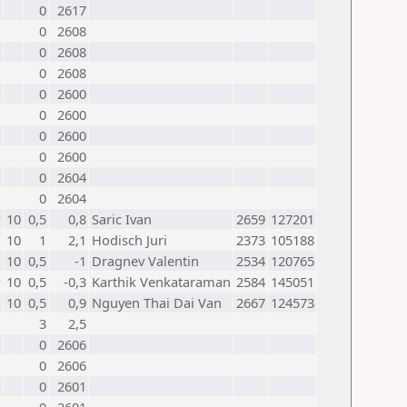
0
2617
0
2608
0
2608
0
2608
0
2600
0
2600
0
2600
0
2600
0
2604
0
2604
w
10
0,5
0,8
Saric Ivan
2659
127201
10
1
2,1
Hodisch Juri
2373
105188
10
0,5
-1
Dragnev Valentin
2534
120765
w
10
0,5
-0,3
Karthik Venkataraman
2584
145051
10
0,5
0,9
Nguyen Thai Dai Van
2667
124573
3
2,5
0
2606
0
2606
0
2601