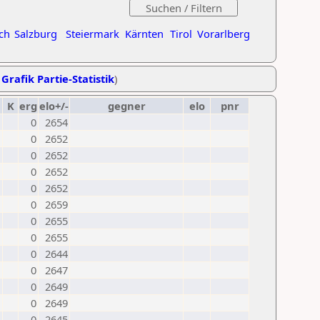
ch
Salzburg
Steiermark
Kärnten
Tirol
Vorarlberg
,
Grafik Partie-Statistik
)
K
erg
elo+/-
gegner
elo
pnr
0
2654
0
2652
0
2652
0
2652
0
2652
0
2659
0
2655
0
2655
0
2644
0
2647
0
2649
0
2649
0
2645