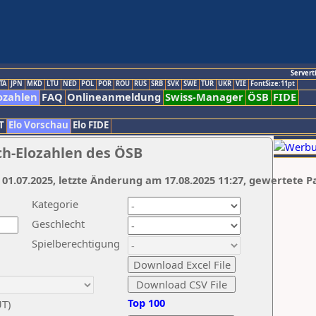
Servert
TA
JPN
MKD
LTU
NED
POL
POR
ROU
RUS
SRB
SVK
SWE
TUR
UKR
VIE
FontSize:11pt
ozahlen
FAQ
Onlineanmeldung
Swiss-Manager
ÖSB
FIDE
T
Elo Vorschau
Elo FIDE
ch-Elozahlen des ÖSB
 01.07.2025, letzte Änderung am 17.08.2025 11:27, gewertete P
Kategorie
Geschlecht
Spielberechtigung
Top 100
UT)