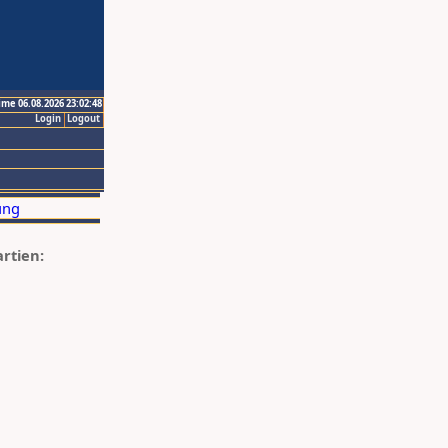
ime 06.08.2026 23:02:48
Login
Logout
artien: