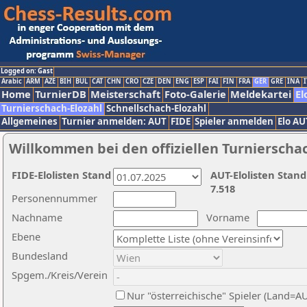
Logged on: Gast
Arabic
ARM
AZE
BIH
BUL
CAT
CHN
CRO
CZE
DEN
ENG
ESP
FAI
FIN
FRA
GER
GRE
INA
I
Home
TurnierDB
Meisterschaft
Foto-Galerie
Meldekartei
El
Turnierschach-Elozahl
Schnellschach-Elozahl
Allgemeines
Turnier anmelden: AUT
FIDE
Spieler anmelden
Elo AU
Willkommen bei den offiziellen Turnierscha
FIDE-Elolisten Stand
AUT-Elolisten Stand
7.518
Personennummer
Nachname
Vorname
Ebene
Bundesland
Spgem./Kreis/Verein
Nur "österreichische" Spieler (Land=A