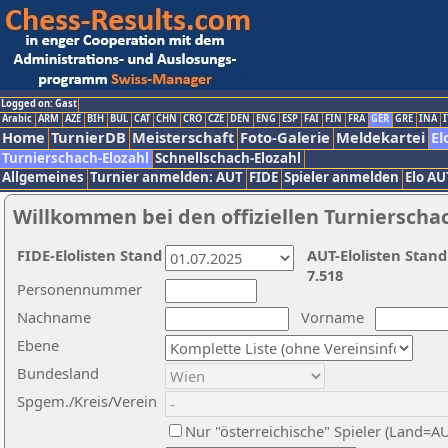
Logged on: Gast
Arabic
ARM
AZE
BIH
BUL
CAT
CHN
CRO
CZE
DEN
ENG
ESP
FAI
FIN
FRA
GER
GRE
INA
I
Home
TurnierDB
Meisterschaft
Foto-Galerie
Meldekartei
El
Turnierschach-Elozahl
Schnellschach-Elozahl
Allgemeines
Turnier anmelden: AUT
FIDE
Spieler anmelden
Elo AU
Willkommen bei den offiziellen Turnierscha
FIDE-Elolisten Stand
AUT-Elolisten Stand
7.518
Personennummer
Nachname
Vorname
Ebene
Bundesland
Spgem./Kreis/Verein
Nur "österreichische" Spieler (Land=A