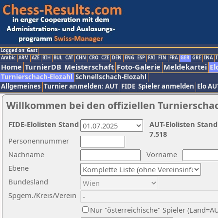
Logged on: Gast
Arabic
ARM
AZE
BIH
BUL
CAT
CHN
CRO
CZE
DEN
ENG
ESP
FAI
FIN
FRA
GER
GRE
INA
I
Home
TurnierDB
Meisterschaft
Foto-Galerie
Meldekartei
El
Turnierschach-Elozahl
Schnellschach-Elozahl
Allgemeines
Turnier anmelden: AUT
FIDE
Spieler anmelden
Elo AU
Willkommen bei den offiziellen Turnierscha
FIDE-Elolisten Stand
AUT-Elolisten Stand
7.518
Personennummer
Nachname
Vorname
Ebene
Bundesland
Spgem./Kreis/Verein
Nur "österreichische" Spieler (Land=A