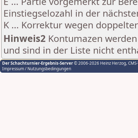
E ... Partie vorgemerkt zur Be
Einstiegselozahl in der nächst
K ... Korrektur wegen doppelt
Hinweis2
Kontumazen werden g
und sind in der Liste nicht enth
Der Schachturnier-Ergebnis-Server
© 2006-2026 Heinz Herzog
, CMS
Impressum / Nutzungsbedingungen