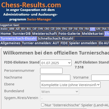
Logged on: Gast
Arabic
ARM
AZE
BIH
BUL
CAT
CHN
CRO
CZE
DEN
ENG
ESP
FAI
FIN
FRA
GER
GRE
INA
I
Home
TurnierDB
Meisterschaft
Foto-Galerie
Meldekartei
El
Turnierschach-Elozahl
Schnellschach-Elozahl
Allgemeines
Turnier anmelden: AUT
FIDE
Spieler anmelden
Elo AU
Willkommen bei den offiziellen Turnierscha
FIDE-Elolisten Stand
AUT-Elolisten Stand
7.518
Personennummer
Nachname
Vorname
Ebene
Bundesland
Spgem./Kreis/Verein
Nur "österreichische" Spieler (Land=A