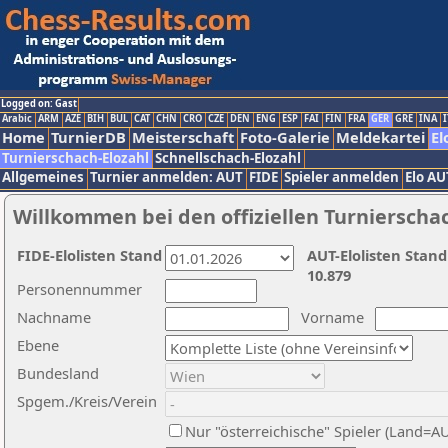
Logged on: Gast
Arabic
ARM
AZE
BIH
BUL
CAT
CHN
CRO
CZE
DEN
ENG
ESP
FAI
FIN
FRA
GER
GRE
INA
I
Home
TurnierDB
Meisterschaft
Foto-Galerie
Meldekartei
El
Turnierschach-Elozahl
Schnellschach-Elozahl
Allgemeines
Turnier anmelden: AUT
FIDE
Spieler anmelden
Elo AU
Willkommen bei den offiziellen Turnierscha
FIDE-Elolisten Stand
AUT-Elolisten Stand
10.879
Personennummer
Nachname
Vorname
Ebene
Bundesland
Spgem./Kreis/Verein
Nur "österreichische" Spieler (Land=A