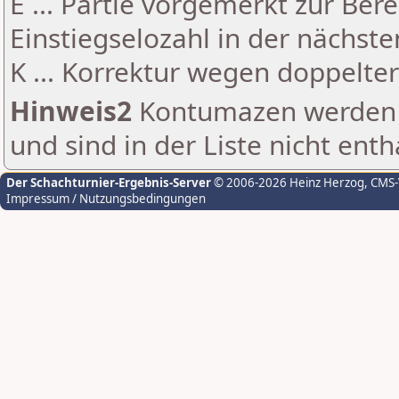
E ... Partie vorgemerkt zur Be
Einstiegselozahl in der nächst
K ... Korrektur wegen doppelt
Hinweis2
Kontumazen werden g
und sind in der Liste nicht enth
Der Schachturnier-Ergebnis-Server
© 2006-2026 Heinz Herzog
, CMS
Impressum / Nutzungsbedingungen