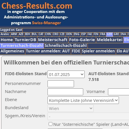
Logged on: Gast
Arabic
ARM
AZE
BIH
BUL
CAT
CHN
CRO
CZE
DEN
ENG
ESP
FAI
FIN
FRA
GER
GRE
INA
I
Home
TurnierDB
Meisterschaft
Foto-Galerie
Meldekartei
El
Turnierschach-Elozahl
Schnellschach-Elozahl
Allgemeines
Turnier anmelden: AUT
FIDE
Spieler anmelden
Elo AU
Willkommen bei den offiziellen Turnierscha
FIDE-Elolisten Stand
AUT-Elolisten Stand
7.518
Personennummer
Nachname
Vorname
Ebene
Bundesland
Spgem./Kreis/Verein
Nur "österreichische" Spieler (Land=A