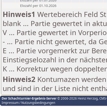
Elozahl per 01.07.2026
Elozahl per 01.10.2026
Hinweis1
Wertebereich Feld St 
blank ... Partie gewertet in akt
V ... Partie gewertet in Vorperi
- ... Partie nicht gewertet, da 
E ... Partie vorgemerkt zur Be
Einstiegselozahl in der nächst
K ... Korrektur wegen doppelt
Hinweis2
Kontumazen werden g
und sind in der Liste nicht enth
Der Schachturnier-Ergebnis-Server
© 2006-2026 Heinz Herzog
, CMS
Impressum / Nutzungsbedingungen