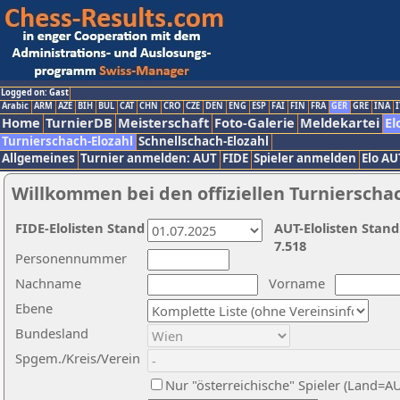
Logged on: Gast
Arabic
ARM
AZE
BIH
BUL
CAT
CHN
CRO
CZE
DEN
ENG
ESP
FAI
FIN
FRA
GER
GRE
INA
I
Home
TurnierDB
Meisterschaft
Foto-Galerie
Meldekartei
El
Turnierschach-Elozahl
Schnellschach-Elozahl
Allgemeines
Turnier anmelden: AUT
FIDE
Spieler anmelden
Elo AU
Willkommen bei den offiziellen Turnierscha
FIDE-Elolisten Stand
AUT-Elolisten Stand
7.518
Personennummer
Nachname
Vorname
Ebene
Bundesland
Spgem./Kreis/Verein
Nur "österreichische" Spieler (Land=A