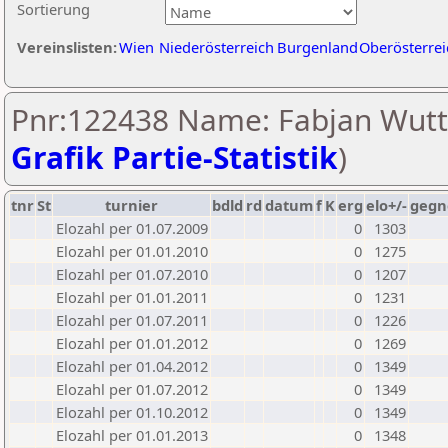
Sortierung
Vereinslisten:
Wien
Niederösterreich
Burgenland
Oberösterrei
Pnr:122438 Name: Fabjan Wutti
Grafik Partie-Statistik
)
tnr
St
turnier
bdld
rd
datum
f
K
erg
elo+/-
gegn
Elozahl per 01.07.2009
0
1303
Elozahl per 01.01.2010
0
1275
Elozahl per 01.07.2010
0
1207
Elozahl per 01.01.2011
0
1231
Elozahl per 01.07.2011
0
1226
Elozahl per 01.01.2012
0
1269
Elozahl per 01.04.2012
0
1349
Elozahl per 01.07.2012
0
1349
Elozahl per 01.10.2012
0
1349
Elozahl per 01.01.2013
0
1348