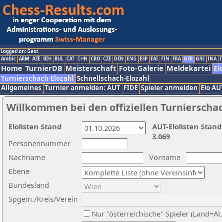
Logged on: Gast
Arabic
ARM
AZE
BIH
BUL
CAT
CHN
CRO
CZE
DEN
ENG
ESP
FAI
FIN
FRA
GER
GRE
INA
I
Home
TurnierDB
Meisterschaft
Foto-Galerie
Meldekartei
El
Turnierschach-Elozahl
Schnellschach-Elozahl
Allgemeines
Turnier anmelden: AUT
FIDE
Spieler anmelden
Elo AU
Willkommen bei den offiziellen Turnierscha
Elolisten Stand
AUT-Elolisten Stand
3.069
Personennummer
Nachname
Vorname
Ebene
Bundesland
Spgem./Kreis/Verein
Nur "österreichische" Spieler (Land=A