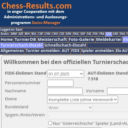
Logged on: Gast
Arabic
ARM
AZE
BIH
BUL
CAT
CHN
CRO
CZE
DEN
ENG
ESP
FAI
FIN
FRA
GER
GRE
INA
I
Home
TurnierDB
Meisterschaft
Foto-Galerie
Meldekartei
El
Turnierschach-Elozahl
Schnellschach-Elozahl
Allgemeines
Turnier anmelden: AUT
FIDE
Spieler anmelden
Elo AU
Willkommen bei den offiziellen Turnierscha
FIDE-Elolisten Stand
AUT-Elolisten Stand
7.518
Personennummer
Nachname
Vorname
Ebene
Bundesland
Spgem./Kreis/Verein
Nur "österreichische" Spieler (Land=A