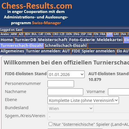
Logged on: Gast
Arabic
ARM
AZE
BIH
BUL
CAT
CHN
CRO
CZE
DEN
ENG
ESP
FAI
FIN
FRA
GER
GRE
INA
I
Home
TurnierDB
Meisterschaft
Foto-Galerie
Meldekartei
El
Turnierschach-Elozahl
Schnellschach-Elozahl
Allgemeines
Turnier anmelden: AUT
FIDE
Spieler anmelden
Elo AU
Willkommen bei den offiziellen Turnierscha
FIDE-Elolisten Stand
AUT-Elolisten Stand
10.879
Personennummer
Nachname
Vorname
Ebene
Bundesland
Spgem./Kreis/Verein
Nur "österreichische" Spieler (Land=A