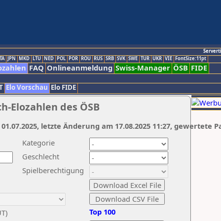
Servert
TA
JPN
MKD
LTU
NED
POL
POR
ROU
RUS
SRB
SVK
SWE
TUR
UKR
VIE
FontSize:11pt
ozahlen
FAQ
Onlineanmeldung
Swiss-Manager
ÖSB
FIDE
T
Elo Vorschau
Elo FIDE
ch-Elozahlen des ÖSB
 01.07.2025, letzte Änderung am 17.08.2025 11:27, gewertete P
Kategorie
Geschlecht
Spielberechtigung
Top 100
UT)