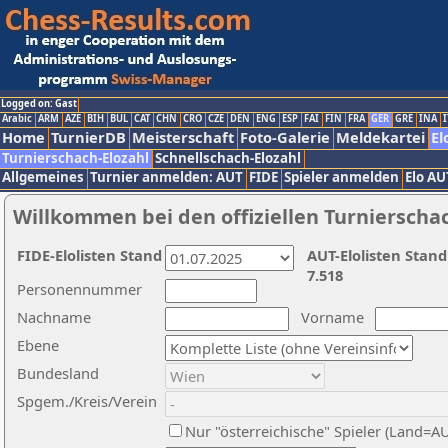
Logged on: Gast
Arabic
ARM
AZE
BIH
BUL
CAT
CHN
CRO
CZE
DEN
ENG
ESP
FAI
FIN
FRA
GER
GRE
INA
I
Home
TurnierDB
Meisterschaft
Foto-Galerie
Meldekartei
El
Turnierschach-Elozahl
Schnellschach-Elozahl
Allgemeines
Turnier anmelden: AUT
FIDE
Spieler anmelden
Elo AU
Willkommen bei den offiziellen Turnierscha
FIDE-Elolisten Stand
AUT-Elolisten Stand
7.518
Personennummer
Nachname
Vorname
Ebene
Bundesland
Spgem./Kreis/Verein
Nur "österreichische" Spieler (Land=A