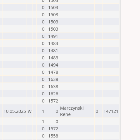
0
1503
0
1503
0
1503
0
1503
0
1503
0
1491
0
1483
0
1481
0
1483
0
1494
0
1478
0
1638
0
1638
0
1626
0
1572
Marczynski
10.05.2025
w
1
0
0
147121
Rene
1
0
0
1572
0
1558