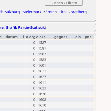
ch
Salzburg
Steiermark
Kärnten
Tirol
Vorarlberg
ihe
,
Grafik Partie-Statistik
)
d
datum
f
K
erg
elo+/-
gegner
elo
pnr
0
1587
0
1587
0
1587
0
1583
0
1601
0
1623
0
1627
0
1611
0
1623
0
1630
0
1608
0
1610
0
1600