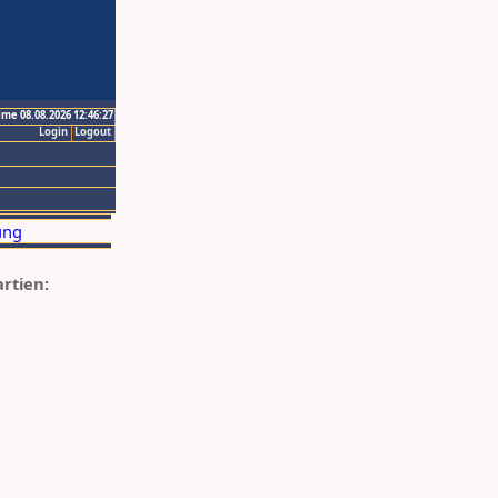
ime 08.08.2026 12:46:27
Login
Logout
artien: