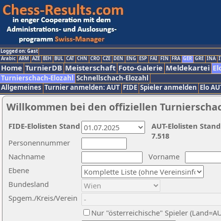
Logged on: Gast
Arabic
ARM
AZE
BIH
BUL
CAT
CHN
CRO
CZE
DEN
ENG
ESP
FAI
FIN
FRA
GER
GRE
INA
I
Home
TurnierDB
Meisterschaft
Foto-Galerie
Meldekartei
El
Turnierschach-Elozahl
Schnellschach-Elozahl
Allgemeines
Turnier anmelden: AUT
FIDE
Spieler anmelden
Elo AU
Willkommen bei den offiziellen Turnierscha
FIDE-Elolisten Stand
AUT-Elolisten Stand
7.518
Personennummer
Nachname
Vorname
Ebene
Bundesland
Spgem./Kreis/Verein
Nur "österreichische" Spieler (Land=A