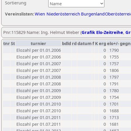
Sortierung
Vereinslisten:
Wien
Niederösterreich
Burgenland
Oberösterrei
Pnr:115829 Name: Ing. Helmut Weber (
Grafik Elo-Zeitreihe
,
Gr
tnr
St
turnier
bdld
rd
datum
f
K
erg
elo+/-
gegn
Elozahl per 01.01.2006
0
1790
Elozahl per 01.07.2006
0
1755
Elozahl per 01.01.2007
0
1757
Elozahl per 01.07.2007
0
1806
Elozahl per 01.01.2008
0
1797
Elozahl per 01.07.2008
0
1791
Elozahl per 01.01.2009
0
1780
Elozahl per 01.07.2009
0
1754
Elozahl per 01.01.2010
0
1701
Elozahl per 01.07.2010
0
1688
Elozahl per 01.01.2011
0
1713
Elozahl per 01.07.2011
0
1681
Elozahl per 01.01.2012
0
1657