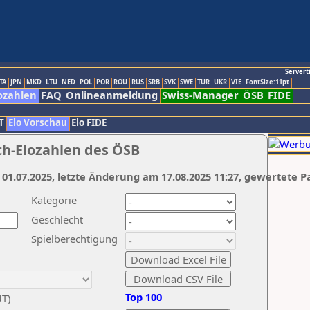
Servert
TA
JPN
MKD
LTU
NED
POL
POR
ROU
RUS
SRB
SVK
SWE
TUR
UKR
VIE
FontSize:11pt
ozahlen
FAQ
Onlineanmeldung
Swiss-Manager
ÖSB
FIDE
T
Elo Vorschau
Elo FIDE
ch-Elozahlen des ÖSB
 01.07.2025, letzte Änderung am 17.08.2025 11:27, gewertete P
Kategorie
Geschlecht
Spielberechtigung
Top 100
UT)