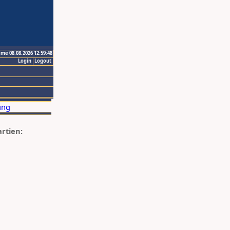
ime 08.08.2026 12:59:48
Login
Logout
artien: