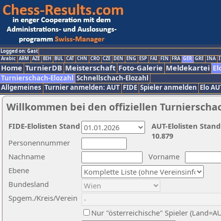
Logged on: Gast
Arabic
ARM
AZE
BIH
BUL
CAT
CHN
CRO
CZE
DEN
ENG
ESP
FAI
FIN
FRA
GER
GRE
INA
I
Home
TurnierDB
Meisterschaft
Foto-Galerie
Meldekartei
El
Turnierschach-Elozahl
Schnellschach-Elozahl
Allgemeines
Turnier anmelden: AUT
FIDE
Spieler anmelden
Elo AU
Willkommen bei den offiziellen Turnierscha
FIDE-Elolisten Stand
AUT-Elolisten Stand
10.879
Personennummer
Nachname
Vorname
Ebene
Bundesland
Spgem./Kreis/Verein
Nur "österreichische" Spieler (Land=A