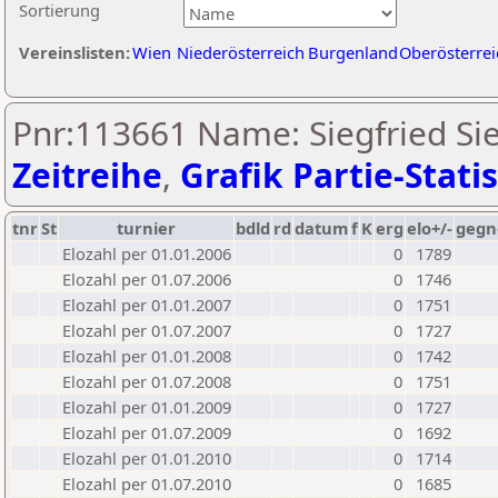
Sortierung
Vereinslisten:
Wien
Niederösterreich
Burgenland
Oberösterrei
Pnr:113661 Name: Siegfried Si
Zeitreihe
,
Grafik Partie-Statis
tnr
St
turnier
bdld
rd
datum
f
K
erg
elo+/-
gegn
Elozahl per 01.01.2006
0
1789
Elozahl per 01.07.2006
0
1746
Elozahl per 01.01.2007
0
1751
Elozahl per 01.07.2007
0
1727
Elozahl per 01.01.2008
0
1742
Elozahl per 01.07.2008
0
1751
Elozahl per 01.01.2009
0
1727
Elozahl per 01.07.2009
0
1692
Elozahl per 01.01.2010
0
1714
Elozahl per 01.07.2010
0
1685