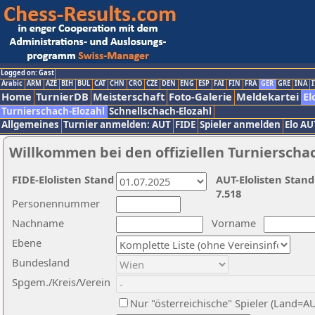
Logged on: Gast
Arabic
ARM
AZE
BIH
BUL
CAT
CHN
CRO
CZE
DEN
ENG
ESP
FAI
FIN
FRA
GER
GRE
INA
I
Home
TurnierDB
Meisterschaft
Foto-Galerie
Meldekartei
El
Turnierschach-Elozahl
Schnellschach-Elozahl
Allgemeines
Turnier anmelden: AUT
FIDE
Spieler anmelden
Elo AU
Willkommen bei den offiziellen Turnierscha
FIDE-Elolisten Stand
AUT-Elolisten Stand
7.518
Personennummer
Nachname
Vorname
Ebene
Bundesland
Spgem./Kreis/Verein
Nur "österreichische" Spieler (Land=A