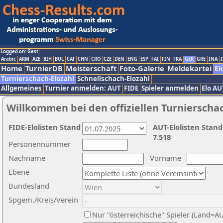
Logged on: Gast
Arabic
ARM
AZE
BIH
BUL
CAT
CHN
CRO
CZE
DEN
ENG
ESP
FAI
FIN
FRA
GER
GRE
INA
I
Home
TurnierDB
Meisterschaft
Foto-Galerie
Meldekartei
El
Turnierschach-Elozahl
Schnellschach-Elozahl
Allgemeines
Turnier anmelden: AUT
FIDE
Spieler anmelden
Elo AU
Willkommen bei den offiziellen Turnierscha
FIDE-Elolisten Stand
AUT-Elolisten Stand
7.518
Personennummer
Nachname
Vorname
Ebene
Bundesland
Spgem./Kreis/Verein
Nur "österreichische" Spieler (Land=A