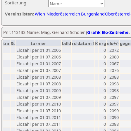
Sortierung
Vereinslisten:
Wien
Niederösterreich
Burgenland
Oberösterrei
Pnr:113133 Name: Mag. Gerhard Schöler (
Grafik Elo-Zeitreihe
,
tnr
St
turnier
bdld
rd
datum
f
K
erg
elo+/-
gegn
Elozahl per 01.01.2006
0
2072
Elozahl per 01.07.2006
0
2080
Elozahl per 01.01.2007
0
2067
Elozahl per 01.07.2007
0
2076
Elozahl per 01.01.2008
0
2088
Elozahl per 01.07.2008
0
2098
Elozahl per 01.01.2009
0
2098
Elozahl per 01.07.2009
0
2097
Elozahl per 01.01.2010
0
2097
Elozahl per 01.07.2010
0
2099
Elozahl per 01.01.2011
0
2090
Elozahl per 01.07.2011
0
2088
Elozahl per 01.01.2012
0
2084