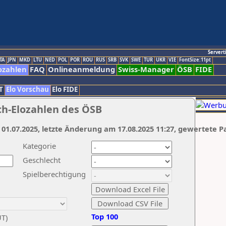
Servert
TA
JPN
MKD
LTU
NED
POL
POR
ROU
RUS
SRB
SVK
SWE
TUR
UKR
VIE
FontSize:11pt
ozahlen
FAQ
Onlineanmeldung
Swiss-Manager
ÖSB
FIDE
T
Elo Vorschau
Elo FIDE
ch-Elozahlen des ÖSB
 01.07.2025, letzte Änderung am 17.08.2025 11:27, gewertete P
Kategorie
Geschlecht
Spielberechtigung
Top 100
UT)