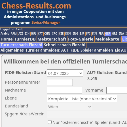
Logged on: Gast
Arabic
ARM
AZE
BIH
BUL
CAT
CHN
CRO
CZE
DEN
ENG
ESP
FAI
FIN
FRA
GER
GRE
INA
I
Home
TurnierDB
Meisterschaft
Foto-Galerie
Meldekartei
El
Turnierschach-Elozahl
Schnellschach-Elozahl
Allgemeines
Turnier anmelden: AUT
FIDE
Spieler anmelden
Elo AU
Willkommen bei den offiziellen Turnierscha
FIDE-Elolisten Stand
AUT-Elolisten Stand
7.518
Personennummer
Nachname
Vorname
Ebene
Bundesland
Spgem./Kreis/Verein
Nur "österreichische" Spieler (Land=A