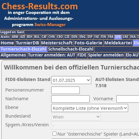
Logged on: Gast
Arabic
ARM
AZE
BIH
BUL
CAT
CHN
CRO
CZE
DEN
ENG
ESP
FAI
FIN
FRA
GER
GRE
INA
I
Home
TurnierDB
Meisterschaft
Foto-Galerie
Meldekartei
El
Turnierschach-Elozahl
Schnellschach-Elozahl
Allgemeines
Turnier anmelden: AUT
FIDE
Spieler anmelden
Elo AU
Willkommen bei den offiziellen Turnierscha
FIDE-Elolisten Stand
AUT-Elolisten Stand
7.518
Personennummer
Nachname
Vorname
Ebene
Bundesland
Spgem./Kreis/Verein
Nur "österreichische" Spieler (Land=A