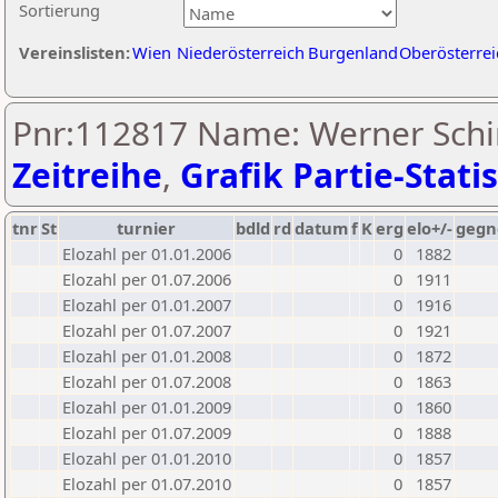
Sortierung
Vereinslisten:
Wien
Niederösterreich
Burgenland
Oberösterrei
Pnr:112817 Name: Werner Schin
Zeitreihe
,
Grafik Partie-Statis
tnr
St
turnier
bdld
rd
datum
f
K
erg
elo+/-
gegn
Elozahl per 01.01.2006
0
1882
Elozahl per 01.07.2006
0
1911
Elozahl per 01.01.2007
0
1916
Elozahl per 01.07.2007
0
1921
Elozahl per 01.01.2008
0
1872
Elozahl per 01.07.2008
0
1863
Elozahl per 01.01.2009
0
1860
Elozahl per 01.07.2009
0
1888
Elozahl per 01.01.2010
0
1857
Elozahl per 01.07.2010
0
1857