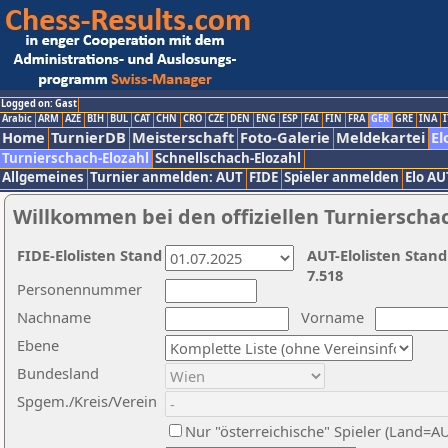
Logged on: Gast
Arabic
ARM
AZE
BIH
BUL
CAT
CHN
CRO
CZE
DEN
ENG
ESP
FAI
FIN
FRA
GER
GRE
INA
I
Home
TurnierDB
Meisterschaft
Foto-Galerie
Meldekartei
El
Turnierschach-Elozahl
Schnellschach-Elozahl
Allgemeines
Turnier anmelden: AUT
FIDE
Spieler anmelden
Elo AU
Willkommen bei den offiziellen Turnierscha
FIDE-Elolisten Stand
AUT-Elolisten Stand
7.518
Personennummer
Nachname
Vorname
Ebene
Bundesland
Spgem./Kreis/Verein
Nur "österreichische" Spieler (Land=A