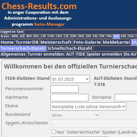
Logged on: Gast
Arabic
ARM
AZE
BIH
BUL
CAT
CHN
CRO
CZE
DEN
ENG
ESP
FAI
FIN
FRA
GER
GRE
INA
I
Home
TurnierDB
Meisterschaft
Foto-Galerie
Meldekartei
El
Turnierschach-Elozahl
Schnellschach-Elozahl
Allgemeines
Turnier anmelden: AUT
FIDE
Spieler anmelden
Elo AU
Willkommen bei den offiziellen Turnierscha
FIDE-Elolisten Stand
AUT-Elolisten Stand
7.518
Personennummer
Nachname
Vorname
Ebene
Bundesland
Spgem./Kreis/Verein
Nur "österreichische" Spieler (Land=A