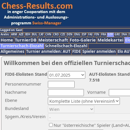
Logged on: Gast
Arabic
ARM
AZE
BIH
BUL
CAT
CHN
CRO
CZE
DEN
ENG
ESP
FAI
FIN
FRA
GER
GRE
INA
I
Home
TurnierDB
Meisterschaft
Foto-Galerie
Meldekartei
El
Turnierschach-Elozahl
Schnellschach-Elozahl
Allgemeines
Turnier anmelden: AUT
FIDE
Spieler anmelden
Elo AU
Willkommen bei den offiziellen Turnierscha
FIDE-Elolisten Stand
AUT-Elolisten Stand
7.518
Personennummer
Nachname
Vorname
Ebene
Bundesland
Spgem./Kreis/Verein
Nur "österreichische" Spieler (Land=A