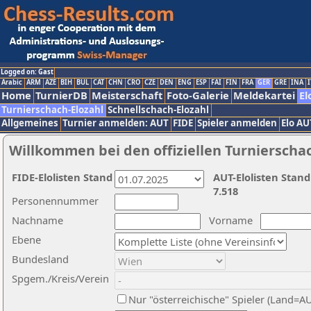
Logged on: Gast
Arabic
ARM
AZE
BIH
BUL
CAT
CHN
CRO
CZE
DEN
ENG
ESP
FAI
FIN
FRA
GER
GRE
INA
I
Home
TurnierDB
Meisterschaft
Foto-Galerie
Meldekartei
El
Turnierschach-Elozahl
Schnellschach-Elozahl
Allgemeines
Turnier anmelden: AUT
FIDE
Spieler anmelden
Elo AU
Willkommen bei den offiziellen Turnierscha
FIDE-Elolisten Stand
AUT-Elolisten Stand
7.518
Personennummer
Nachname
Vorname
Ebene
Bundesland
Spgem./Kreis/Verein
Nur "österreichische" Spieler (Land=A