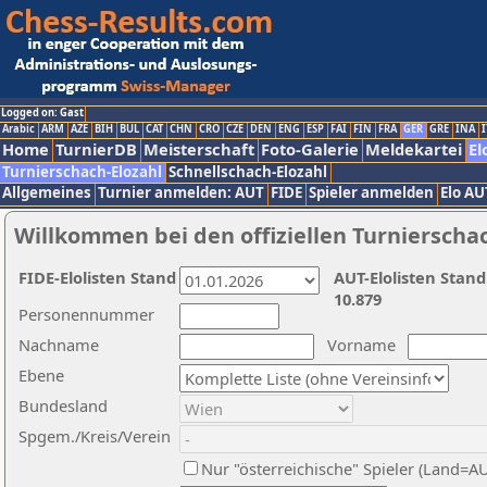
Logged on: Gast
Arabic
ARM
AZE
BIH
BUL
CAT
CHN
CRO
CZE
DEN
ENG
ESP
FAI
FIN
FRA
GER
GRE
INA
I
Home
TurnierDB
Meisterschaft
Foto-Galerie
Meldekartei
El
Turnierschach-Elozahl
Schnellschach-Elozahl
Allgemeines
Turnier anmelden: AUT
FIDE
Spieler anmelden
Elo AU
Willkommen bei den offiziellen Turnierscha
FIDE-Elolisten Stand
AUT-Elolisten Stand
10.879
Personennummer
Nachname
Vorname
Ebene
Bundesland
Spgem./Kreis/Verein
Nur "österreichische" Spieler (Land=A