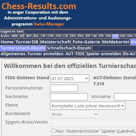
Logged on: Gast
Arabic
ARM
AZE
BIH
BUL
CAT
CHN
CRO
CZE
DEN
ENG
ESP
FAI
FIN
FRA
GER
GRE
INA
I
Home
TurnierDB
Meisterschaft
Foto-Galerie
Meldekartei
El
Turnierschach-Elozahl
Schnellschach-Elozahl
Allgemeines
Turnier anmelden: AUT
FIDE
Spieler anmelden
Elo AU
Willkommen bei den offiziellen Turnierscha
FIDE-Elolisten Stand
AUT-Elolisten Stand
7.518
Personennummer
Nachname
Vorname
Ebene
Bundesland
Spgem./Kreis/Verein
Nur "österreichische" Spieler (Land=A