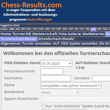
Logged on: Gast
Arabic
ARM
AZE
BIH
BUL
CAT
CHN
CRO
CZE
DEN
ENG
ESP
FAI
FIN
FRA
GER
GRE
INA
I
Home
TurnierDB
Meisterschaft
Foto-Galerie
Meldekartei
El
Turnierschach-Elozahl
Schnellschach-Elozahl
Allgemeines
Turnier anmelden: AUT
FIDE
Spieler anmelden
Elo AU
Willkommen bei den offiziellen Turnierscha
FIDE-Elolisten Stand
AUT-Elolisten Stand
7.518
Personennummer
Nachname
Vorname
Ebene
Bundesland
Spgem./Kreis/Verein
Nur "österreichische" Spieler (Land=A