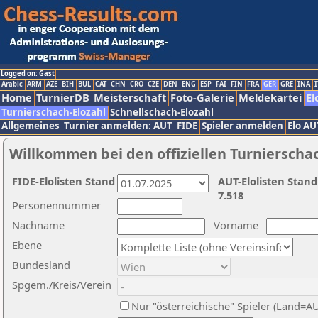
Logged on: Gast
Arabic
ARM
AZE
BIH
BUL
CAT
CHN
CRO
CZE
DEN
ENG
ESP
FAI
FIN
FRA
GER
GRE
INA
I
Home
TurnierDB
Meisterschaft
Foto-Galerie
Meldekartei
El
Turnierschach-Elozahl
Schnellschach-Elozahl
Allgemeines
Turnier anmelden: AUT
FIDE
Spieler anmelden
Elo AU
Willkommen bei den offiziellen Turnierscha
FIDE-Elolisten Stand
AUT-Elolisten Stand
7.518
Personennummer
Nachname
Vorname
Ebene
Bundesland
Spgem./Kreis/Verein
Nur "österreichische" Spieler (Land=A