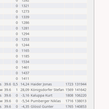
0
1282
0
1321
0
1273
0
1339
0
1286
0
1281
0
1294
0
1253
0
1244
0
1165
0
1185
0
1534
0
1461
0
1437
0
1411
s
39.6
0,5
14,24
Haider Jonas
1723
131944
w
39.6
1
28,09
Königsdorfer Stefan
1569
141642
s
39.6
0
-3,16
Kaluppa Kurt
1808
106220
w
39.6
0
-5,54
Pumberger Niklas
1716
138013
s
39.6
0
-4,35
Glössl Gunter
1765
140853