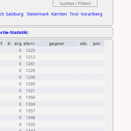
ch
Salzburg
Steiermark
Kärnten
Tirol
Vorarlberg
rtie-Statistik
)
f
K
erg
elo+/-
gegner
elo
pnr
0
1225
0
1212
0
1261
0
1226
0
1200
0
1295
0
1321
0
1350
0
1304
0
1357
0
1348
0
1332
0
1347