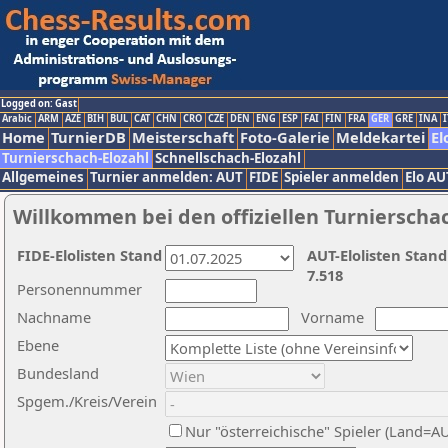
Logged on: Gast
Arabic
ARM
AZE
BIH
BUL
CAT
CHN
CRO
CZE
DEN
ENG
ESP
FAI
FIN
FRA
GER
GRE
INA
I
Home
TurnierDB
Meisterschaft
Foto-Galerie
Meldekartei
El
Turnierschach-Elozahl
Schnellschach-Elozahl
Allgemeines
Turnier anmelden: AUT
FIDE
Spieler anmelden
Elo AU
Willkommen bei den offiziellen Turnierscha
FIDE-Elolisten Stand
AUT-Elolisten Stand
7.518
Personennummer
Nachname
Vorname
Ebene
Bundesland
Spgem./Kreis/Verein
Nur "österreichische" Spieler (Land=A