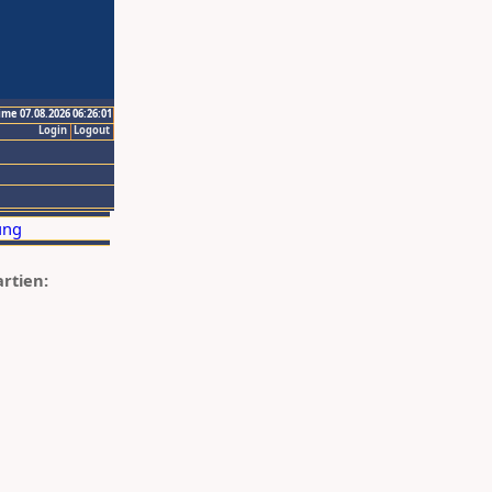
ime 07.08.2026 06:26:01
Login
Logout
artien: