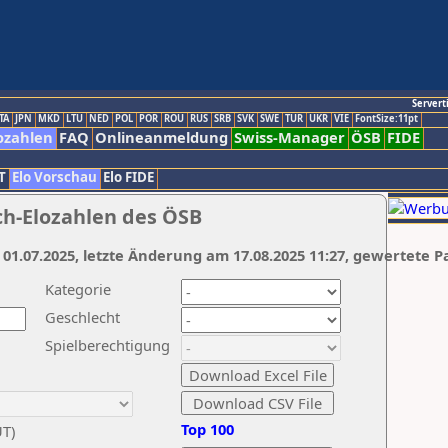
Servert
TA
JPN
MKD
LTU
NED
POL
POR
ROU
RUS
SRB
SVK
SWE
TUR
UKR
VIE
FontSize:11pt
ozahlen
FAQ
Onlineanmeldung
Swiss-Manager
ÖSB
FIDE
T
Elo Vorschau
Elo FIDE
ch-Elozahlen des ÖSB
 01.07.2025, letzte Änderung am 17.08.2025 11:27, gewertete P
Kategorie
Geschlecht
Spielberechtigung
Top 100
UT)