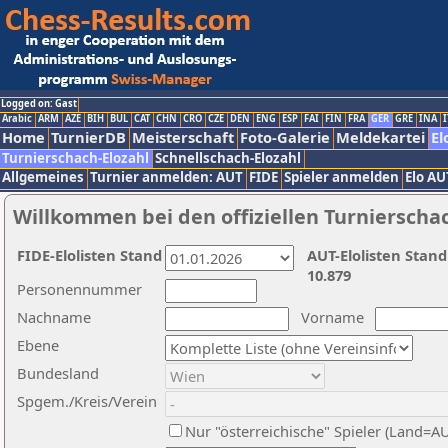
Logged on: Gast
Arabic
ARM
AZE
BIH
BUL
CAT
CHN
CRO
CZE
DEN
ENG
ESP
FAI
FIN
FRA
GER
GRE
INA
I
Home
TurnierDB
Meisterschaft
Foto-Galerie
Meldekartei
El
Turnierschach-Elozahl
Schnellschach-Elozahl
Allgemeines
Turnier anmelden: AUT
FIDE
Spieler anmelden
Elo AU
Willkommen bei den offiziellen Turnierscha
FIDE-Elolisten Stand
AUT-Elolisten Stand
10.879
Personennummer
Nachname
Vorname
Ebene
Bundesland
Spgem./Kreis/Verein
Nur "österreichische" Spieler (Land=A