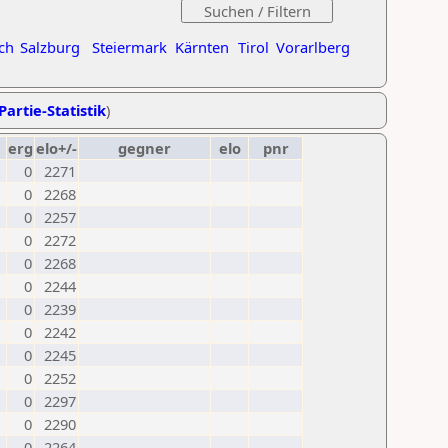
ch
Salzburg
Steiermark
Kärnten
Tirol
Vorarlberg
Partie-Statistik
)
erg
elo+/-
gegner
elo
pnr
0
2271
0
2268
0
2257
0
2272
0
2268
0
2244
0
2239
0
2242
0
2245
0
2252
0
2297
0
2290
0
2264