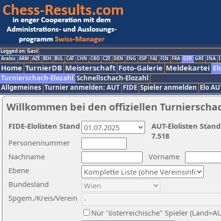
Logged on: Gast
Arabic
ARM
AZE
BIH
BUL
CAT
CHN
CRO
CZE
DEN
ENG
ESP
FAI
FIN
FRA
GER
GRE
INA
I
Home
TurnierDB
Meisterschaft
Foto-Galerie
Meldekartei
El
Turnierschach-Elozahl
Schnellschach-Elozahl
Allgemeines
Turnier anmelden: AUT
FIDE
Spieler anmelden
Elo AU
Willkommen bei den offiziellen Turnierscha
FIDE-Elolisten Stand
AUT-Elolisten Stand
7.518
Personennummer
Nachname
Vorname
Ebene
Bundesland
Spgem./Kreis/Verein
Nur "österreichische" Spieler (Land=A