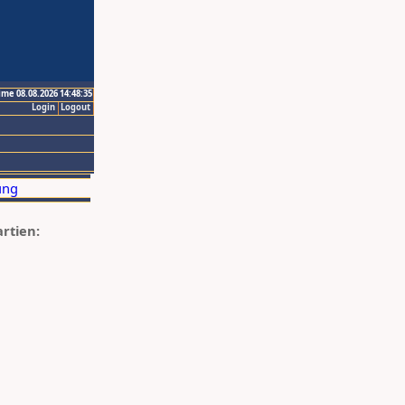
ime 08.08.2026 14:48:35
Login
Logout
artien: