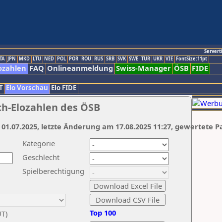
Servert
TA
JPN
MKD
LTU
NED
POL
POR
ROU
RUS
SRB
SVK
SWE
TUR
UKR
VIE
FontSize:11pt
ozahlen
FAQ
Onlineanmeldung
Swiss-Manager
ÖSB
FIDE
T
Elo Vorschau
Elo FIDE
ch-Elozahlen des ÖSB
 01.07.2025, letzte Änderung am 17.08.2025 11:27, gewertete P
Kategorie
Geschlecht
Spielberechtigung
Top 100
UT)