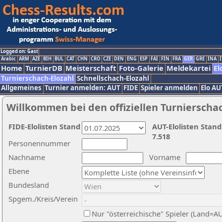
Logged on: Gast
Arabic
ARM
AZE
BIH
BUL
CAT
CHN
CRO
CZE
DEN
ENG
ESP
FAI
FIN
FRA
GER
GRE
INA
I
Home
TurnierDB
Meisterschaft
Foto-Galerie
Meldekartei
El
Turnierschach-Elozahl
Schnellschach-Elozahl
Allgemeines
Turnier anmelden: AUT
FIDE
Spieler anmelden
Elo AU
Willkommen bei den offiziellen Turnierscha
FIDE-Elolisten Stand
AUT-Elolisten Stand
7.518
Personennummer
Nachname
Vorname
Ebene
Bundesland
Spgem./Kreis/Verein
Nur "österreichische" Spieler (Land=A