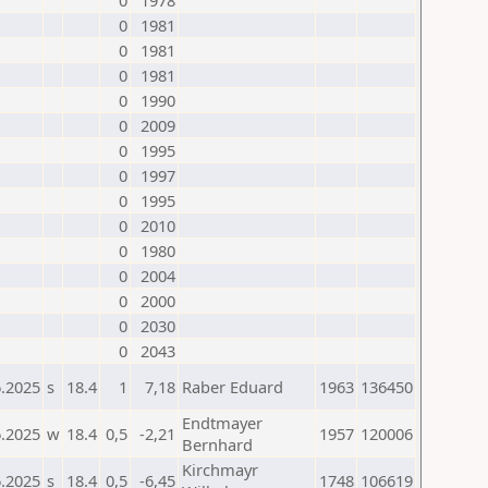
0
1978
0
1981
0
1981
0
1981
0
1990
0
2009
0
1995
0
1997
0
1995
0
2010
0
1980
0
2004
0
2000
0
2030
0
2043
6.2025
s
18.4
1
7,18
Raber Eduard
1963
136450
Endtmayer
6.2025
w
18.4
0,5
-2,21
1957
120006
Bernhard
Kirchmayr
6.2025
s
18.4
0,5
-6,45
1748
106619