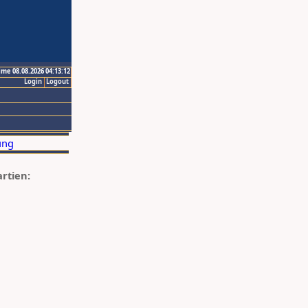
ime 08.08.2026 04:13:12
Login
Logout
artien: