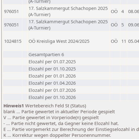
(A-Turnier)
17. Salzkammergut Schachopen 2025
976051
OÖ
4
08.0
(A-Turnier)
17. Salzkammergut Schachopen 2025
976051
OÖ
5
09.0
(A-Turnier)
1024815
OÖ Kreisliga West 2024/2025
OÖ
11
05.0
Gesamtpartien 6
Elozahl per 01.07.2025
Elozahl per 01.10.2025
Elozahl per 01.01.2026
Elozahl per 01.04.2026
Elozahl per 01.07.2026
Elozahl per 01.10.2026
Hinweis1
Wertebereich Feld St (Status)
blank ... Partie gewertet in aktueller Periode gespielt
V ... Partie gewertet in Vorperiode(n) gespielt
- ... Partie nicht gewertet, da Gegner keine Elozahl hat.
E ... Partie vorgemerkt zur Berechnung der Einstiegselozahl in
K ... Korrektur wegen doppelter Personennummer.