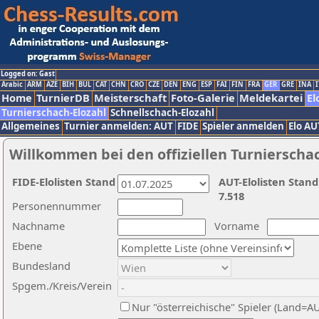
Logged on: Gast
Arabic
ARM
AZE
BIH
BUL
CAT
CHN
CRO
CZE
DEN
ENG
ESP
FAI
FIN
FRA
GER
GRE
INA
I
Home
TurnierDB
Meisterschaft
Foto-Galerie
Meldekartei
El
Turnierschach-Elozahl
Schnellschach-Elozahl
Allgemeines
Turnier anmelden: AUT
FIDE
Spieler anmelden
Elo AU
Willkommen bei den offiziellen Turnierscha
FIDE-Elolisten Stand
AUT-Elolisten Stand
7.518
Personennummer
Nachname
Vorname
Ebene
Bundesland
Spgem./Kreis/Verein
Nur "österreichische" Spieler (Land=A