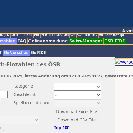
Servert
TA
JPN
MKD
LTU
NED
POL
POR
ROU
RUS
SRB
SVK
SWE
TUR
UKR
VIE
FontSize:11pt
ozahlen
FAQ
Onlineanmeldung
Swiss-Manager
ÖSB
FIDE
T
Elo Vorschau
Elo FIDE
ch-Elozahlen des ÖSB
 01.07.2025, letzte Änderung am 17.08.2025 11:27, gewertete P
Kategorie
Geschlecht
Spielberechtigung
Top 100
UT)