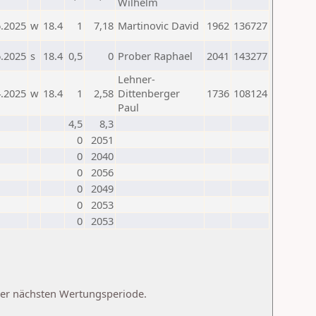
Wilhelm
6.2025
w
18.4
1
7,18
Martinovic David
1962
136727
6.2025
s
18.4
0,5
0
Prober Raphael
2041
143277
Lehner-
4.2025
w
18.4
1
2,58
Dittenberger
1736
108124
Paul
4,5
8,3
0
2051
0
2040
0
2056
0
2049
0
2053
0
2053
 der nächsten Wertungsperiode.