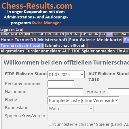
Logged on: Gast
Arabic
ARM
AZE
BIH
BUL
CAT
CHN
CRO
CZE
DEN
ENG
ESP
FAI
FIN
FRA
GER
GRE
INA
I
Home
TurnierDB
Meisterschaft
Foto-Galerie
Meldekartei
El
Turnierschach-Elozahl
Schnellschach-Elozahl
Allgemeines
Turnier anmelden: AUT
FIDE
Spieler anmelden
Elo AU
Willkommen bei den offiziellen Turnierscha
FIDE-Elolisten Stand
AUT-Elolisten Stand
7.518
Personennummer
Nachname
Vorname
Ebene
Bundesland
Spgem./Kreis/Verein
Nur "österreichische" Spieler (Land=A