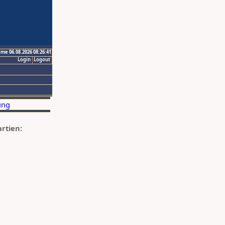
ime 06.08.2026 08:26:41
Login
Logout
artien: