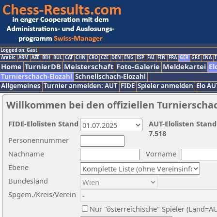
Logged on: Gast
Arabic
ARM
AZE
BIH
BUL
CAT
CHN
CRO
CZE
DEN
ENG
ESP
FAI
FIN
FRA
GER
GRE
INA
I
Home
TurnierDB
Meisterschaft
Foto-Galerie
Meldekartei
El
Turnierschach-Elozahl
Schnellschach-Elozahl
Allgemeines
Turnier anmelden: AUT
FIDE
Spieler anmelden
Elo AU
Willkommen bei den offiziellen Turnierscha
FIDE-Elolisten Stand
AUT-Elolisten Stand
7.518
Personennummer
Nachname
Vorname
Ebene
Bundesland
Spgem./Kreis/Verein
Nur "österreichische" Spieler (Land=A