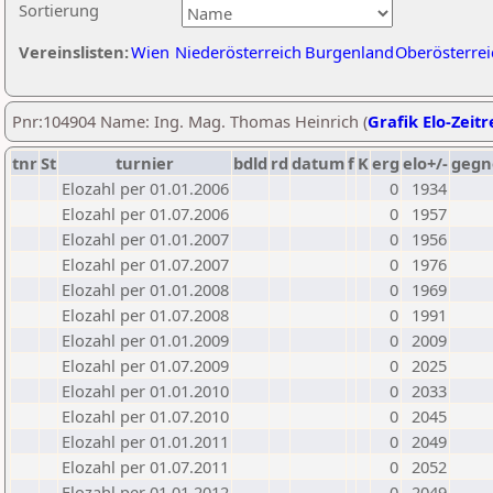
Sortierung
Vereinslisten:
Wien
Niederösterreich
Burgenland
Oberösterrei
Pnr:104904 Name: Ing. Mag. Thomas Heinrich (
Grafik Elo-Zeitr
tnr
St
turnier
bdld
rd
datum
f
K
erg
elo+/-
gegn
Elozahl per 01.01.2006
0
1934
Elozahl per 01.07.2006
0
1957
Elozahl per 01.01.2007
0
1956
Elozahl per 01.07.2007
0
1976
Elozahl per 01.01.2008
0
1969
Elozahl per 01.07.2008
0
1991
Elozahl per 01.01.2009
0
2009
Elozahl per 01.07.2009
0
2025
Elozahl per 01.01.2010
0
2033
Elozahl per 01.07.2010
0
2045
Elozahl per 01.01.2011
0
2049
Elozahl per 01.07.2011
0
2052
Elozahl per 01.01.2012
0
2049