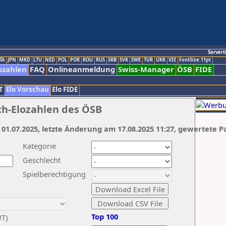
Servert
TA
JPN
MKD
LTU
NED
POL
POR
ROU
RUS
SRB
SVK
SWE
TUR
UKR
VIE
FontSize:11pt
ozahlen
FAQ
Onlineanmeldung
Swiss-Manager
ÖSB
FIDE
T
Elo Vorschau
Elo FIDE
ch-Elozahlen des ÖSB
 01.07.2025, letzte Änderung am 17.08.2025 11:27, gewertete P
Kategorie
Geschlecht
Spielberechtigung
Top 100
UT)