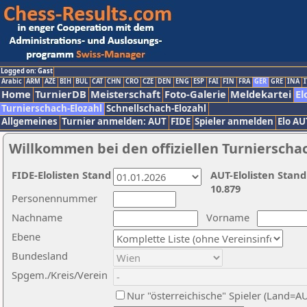
Logged on: Gast
Arabic
ARM
AZE
BIH
BUL
CAT
CHN
CRO
CZE
DEN
ENG
ESP
FAI
FIN
FRA
GER
GRE
INA
I
Home
TurnierDB
Meisterschaft
Foto-Galerie
Meldekartei
El
Turnierschach-Elozahl
Schnellschach-Elozahl
Allgemeines
Turnier anmelden: AUT
FIDE
Spieler anmelden
Elo AU
Willkommen bei den offiziellen Turnierscha
FIDE-Elolisten Stand
AUT-Elolisten Stand
10.879
Personennummer
Nachname
Vorname
Ebene
Bundesland
Spgem./Kreis/Verein
Nur "österreichische" Spieler (Land=A