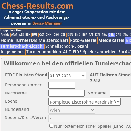
Logged on: Gast
Arabic
ARM
AZE
BIH
BUL
CAT
CHN
CRO
CZE
DEN
ENG
ESP
FAI
FIN
FRA
GER
GRE
INA
I
Home
TurnierDB
Meisterschaft
Foto-Galerie
Meldekartei
El
Turnierschach-Elozahl
Schnellschach-Elozahl
Allgemeines
Turnier anmelden: AUT
FIDE
Spieler anmelden
Elo AU
Willkommen bei den offiziellen Turnierscha
FIDE-Elolisten Stand
AUT-Elolisten Stand
7.518
Personennummer
Nachname
Vorname
Ebene
Bundesland
Spgem./Kreis/Verein
Nur "österreichische" Spieler (Land=A