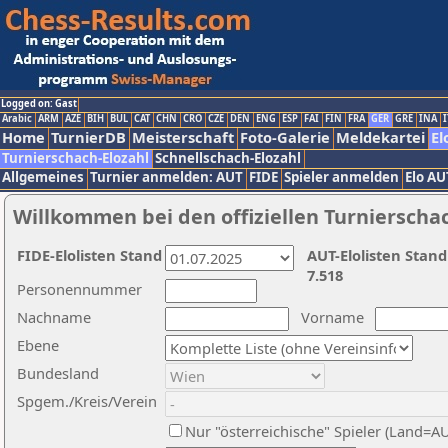
Logged on: Gast
Arabic
ARM
AZE
BIH
BUL
CAT
CHN
CRO
CZE
DEN
ENG
ESP
FAI
FIN
FRA
GER
GRE
INA
I
Home
TurnierDB
Meisterschaft
Foto-Galerie
Meldekartei
El
Turnierschach-Elozahl
Schnellschach-Elozahl
Allgemeines
Turnier anmelden: AUT
FIDE
Spieler anmelden
Elo AU
Willkommen bei den offiziellen Turnierscha
FIDE-Elolisten Stand
AUT-Elolisten Stand
7.518
Personennummer
Nachname
Vorname
Ebene
Bundesland
Spgem./Kreis/Verein
Nur "österreichische" Spieler (Land=A