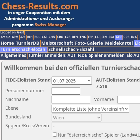
Logged on: Gast
Arabic
ARM
AZE
BIH
BUL
CAT
CHN
CRO
CZE
DEN
ENG
ESP
FAI
FIN
FRA
GER
GRE
INA
I
Home
TurnierDB
Meisterschaft
Foto-Galerie
Meldekartei
El
Turnierschach-Elozahl
Schnellschach-Elozahl
Allgemeines
Turnier anmelden: AUT
FIDE
Spieler anmelden
Elo AU
Willkommen bei den offiziellen Turnierscha
FIDE-Elolisten Stand
AUT-Elolisten Stand
7.518
Personennummer
Nachname
Vorname
Ebene
Bundesland
Spgem./Kreis/Verein
Nur "österreichische" Spieler (Land=A