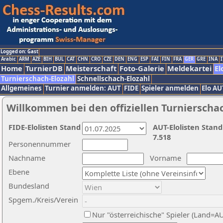
Logged on: Gast
Arabic
ARM
AZE
BIH
BUL
CAT
CHN
CRO
CZE
DEN
ENG
ESP
FAI
FIN
FRA
GER
GRE
INA
I
Home
TurnierDB
Meisterschaft
Foto-Galerie
Meldekartei
El
Turnierschach-Elozahl
Schnellschach-Elozahl
Allgemeines
Turnier anmelden: AUT
FIDE
Spieler anmelden
Elo AU
Willkommen bei den offiziellen Turnierscha
FIDE-Elolisten Stand
AUT-Elolisten Stand
7.518
Personennummer
Nachname
Vorname
Ebene
Bundesland
Spgem./Kreis/Verein
Nur "österreichische" Spieler (Land=A