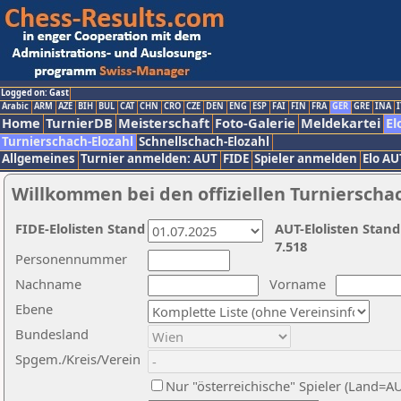
Logged on: Gast
Arabic
ARM
AZE
BIH
BUL
CAT
CHN
CRO
CZE
DEN
ENG
ESP
FAI
FIN
FRA
GER
GRE
INA
I
Home
TurnierDB
Meisterschaft
Foto-Galerie
Meldekartei
El
Turnierschach-Elozahl
Schnellschach-Elozahl
Allgemeines
Turnier anmelden: AUT
FIDE
Spieler anmelden
Elo AU
Willkommen bei den offiziellen Turnierscha
FIDE-Elolisten Stand
AUT-Elolisten Stand
7.518
Personennummer
Nachname
Vorname
Ebene
Bundesland
Spgem./Kreis/Verein
Nur "österreichische" Spieler (Land=A