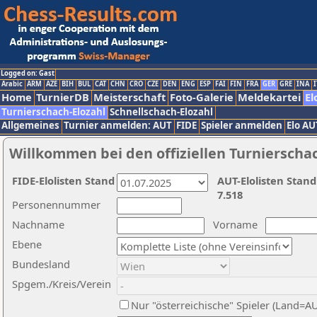
Logged on: Gast
Arabic
ARM
AZE
BIH
BUL
CAT
CHN
CRO
CZE
DEN
ENG
ESP
FAI
FIN
FRA
GER
GRE
INA
I
Home
TurnierDB
Meisterschaft
Foto-Galerie
Meldekartei
El
Turnierschach-Elozahl
Schnellschach-Elozahl
Allgemeines
Turnier anmelden: AUT
FIDE
Spieler anmelden
Elo AU
Willkommen bei den offiziellen Turnierscha
FIDE-Elolisten Stand
AUT-Elolisten Stand
7.518
Personennummer
Nachname
Vorname
Ebene
Bundesland
Spgem./Kreis/Verein
Nur "österreichische" Spieler (Land=A