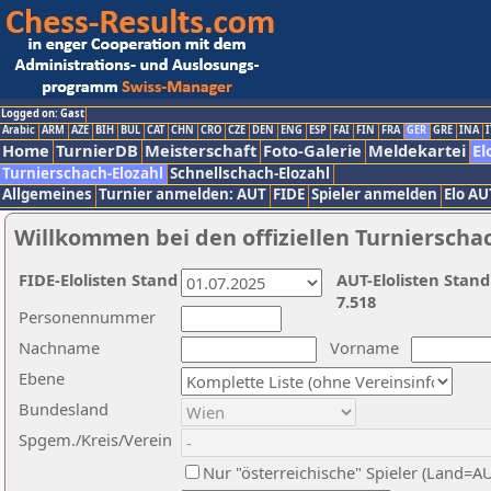
Logged on: Gast
Arabic
ARM
AZE
BIH
BUL
CAT
CHN
CRO
CZE
DEN
ENG
ESP
FAI
FIN
FRA
GER
GRE
INA
I
Home
TurnierDB
Meisterschaft
Foto-Galerie
Meldekartei
El
Turnierschach-Elozahl
Schnellschach-Elozahl
Allgemeines
Turnier anmelden: AUT
FIDE
Spieler anmelden
Elo AU
Willkommen bei den offiziellen Turnierscha
FIDE-Elolisten Stand
AUT-Elolisten Stand
7.518
Personennummer
Nachname
Vorname
Ebene
Bundesland
Spgem./Kreis/Verein
Nur "österreichische" Spieler (Land=A