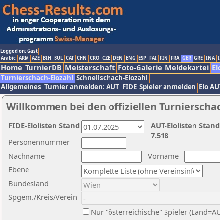
Logged on: Gast
Arabic
ARM
AZE
BIH
BUL
CAT
CHN
CRO
CZE
DEN
ENG
ESP
FAI
FIN
FRA
GER
GRE
INA
I
Home
TurnierDB
Meisterschaft
Foto-Galerie
Meldekartei
El
Turnierschach-Elozahl
Schnellschach-Elozahl
Allgemeines
Turnier anmelden: AUT
FIDE
Spieler anmelden
Elo AU
Willkommen bei den offiziellen Turnierscha
FIDE-Elolisten Stand
AUT-Elolisten Stand
7.518
Personennummer
Nachname
Vorname
Ebene
Bundesland
Spgem./Kreis/Verein
Nur "österreichische" Spieler (Land=A