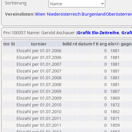
Sortierung
Vereinslisten:
Wien
Niederösterreich
Burgenland
Oberösterrei
Pnr:100357 Name: Gerold Aschauer (
Grafik Elo-Zeitreihe
,
Grafi
tnr
St
turnier
bdld
rd
datum
f
K
erg
elo+/-
gegn
Elozahl per 01.01.2006
0
1881
Elozahl per 01.07.2006
0
1881
Elozahl per 01.01.2007
0
1881
Elozahl per 01.07.2007
0
1881
Elozahl per 01.01.2008
0
1881
Elozahl per 01.07.2008
0
1881
Elozahl per 01.01.2009
0
1887
Elozahl per 01.07.2009
0
1869
Elozahl per 01.01.2010
0
1872
Elozahl per 01.07.2010
0
1862
Elozahl per 01.01.2011
0
1871
Elozahl per 01.07.2011
0
1859
Elozahl per 01.01.2012
0
1867