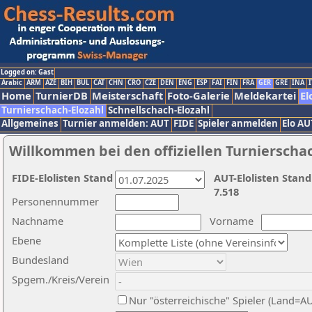
Logged on: Gast
Arabic
ARM
AZE
BIH
BUL
CAT
CHN
CRO
CZE
DEN
ENG
ESP
FAI
FIN
FRA
GER
GRE
INA
I
Home
TurnierDB
Meisterschaft
Foto-Galerie
Meldekartei
El
Turnierschach-Elozahl
Schnellschach-Elozahl
Allgemeines
Turnier anmelden: AUT
FIDE
Spieler anmelden
Elo AU
Willkommen bei den offiziellen Turnierscha
FIDE-Elolisten Stand
AUT-Elolisten Stand
7.518
Personennummer
Nachname
Vorname
Ebene
Bundesland
Spgem./Kreis/Verein
Nur "österreichische" Spieler (Land=A