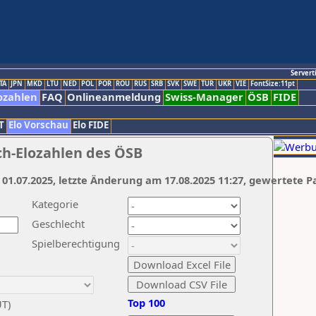
Servert
TA
JPN
MKD
LTU
NED
POL
POR
ROU
RUS
SRB
SVK
SWE
TUR
UKR
VIE
FontSize:11pt
ozahlen
FAQ
Onlineanmeldung
Swiss-Manager
ÖSB
FIDE
T
Elo Vorschau
Elo FIDE
ch-Elozahlen des ÖSB
 01.07.2025, letzte Änderung am 17.08.2025 11:27, gewertete P
Kategorie
Geschlecht
Spielberechtigung
Top 100
UT)