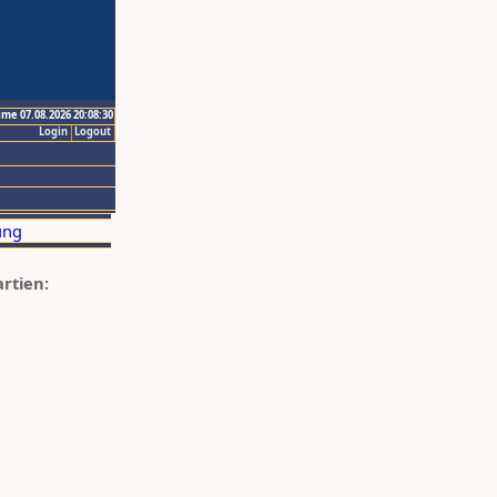
ime 07.08.2026 20:08:30
Login
Logout
artien: